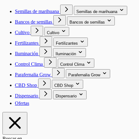
Semillas de marihuana
Semillas de marihuana
Bancos de semillas
Bancos de semillas
Cultivo
Cultivo
Fertilizantes
Fertilizantes
Iluminación
Iluminación
Control Clima
Control Clima
Parafernalia Grow
Parafernalia Grow
CBD Shop
CBD Shop
Dispensario
Dispensario
Ofertas
Buscar en