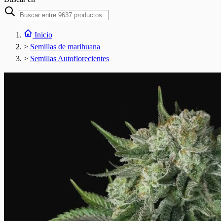
Inicio
>
Semillas de marihuana
>
Semillas Autoflorecientes