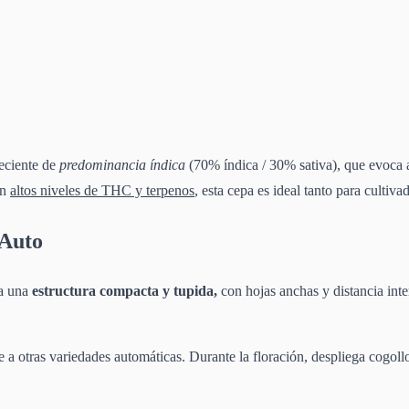
eciente de
predominancia índica
(70% índica / 30% sativa), que evoca 
on
altos niveles de THC y terpenos
, esta cepa es ideal tanto para culti
 Auto
la una
estructura
compacta y tupida,
con hojas anchas y distancia inte
te a otras variedades automáticas. Durante la floración, despliega cogol