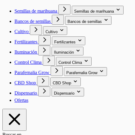
Semillas de marihuana
Semillas de marihuana
Bancos de semillas
Bancos de semillas
Cultivo
Cultivo
Fertilizantes
Fertilizantes
Iluminación
Iluminación
Control Clima
Control Clima
Parafernalia Grow
Parafernalia Grow
CBD Shop
CBD Shop
Dispensario
Dispensario
Ofertas
Buscar en