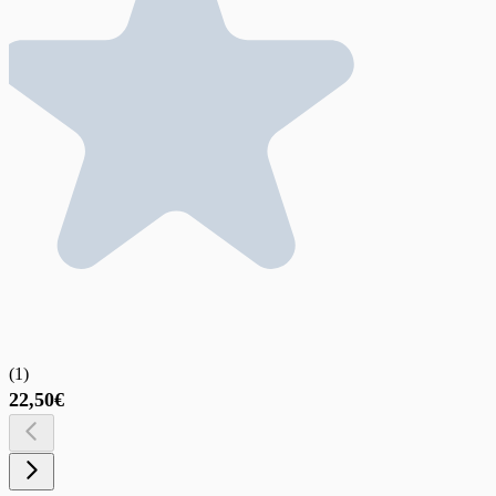
(
1
)
22,50€