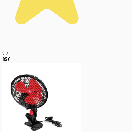
(
1
)
85€