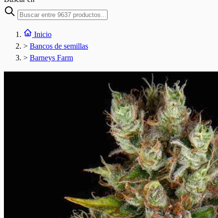
Inicio
>
Bancos de semillas
>
Barneys Farm