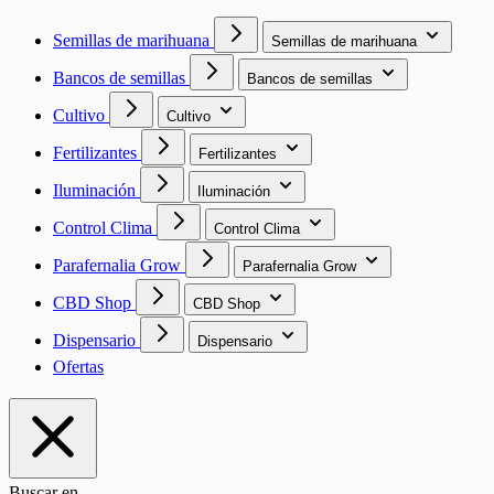
Semillas de marihuana
Semillas de marihuana
Bancos de semillas
Bancos de semillas
Cultivo
Cultivo
Fertilizantes
Fertilizantes
Iluminación
Iluminación
Control Clima
Control Clima
Parafernalia Grow
Parafernalia Grow
CBD Shop
CBD Shop
Dispensario
Dispensario
Ofertas
Buscar en