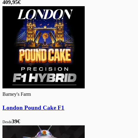
409,95€
Barney's Farm
London Pound Cake F1
39€
Desde