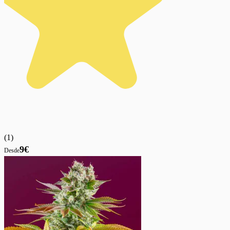
(
1
)
9€
Desde