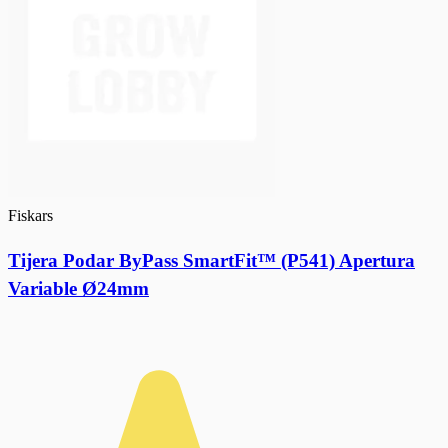
Fiskars
Tijera Podar ByPass SmartFit™ (P541) Apertura
Variable Ø24mm