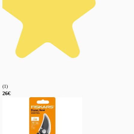
(
1
)
26€