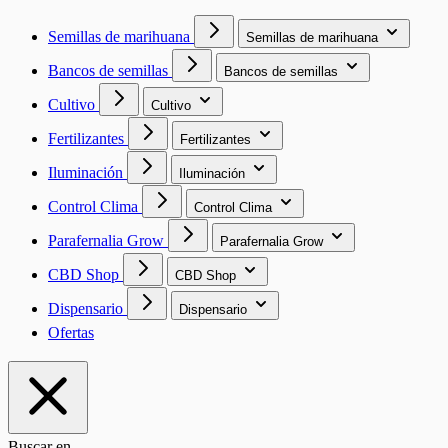
Semillas de marihuana
Semillas de marihuana
Bancos de semillas
Bancos de semillas
Cultivo
Cultivo
Fertilizantes
Fertilizantes
Iluminación
Iluminación
Control Clima
Control Clima
Parafernalia Grow
Parafernalia Grow
CBD Shop
CBD Shop
Dispensario
Dispensario
Ofertas
Buscar en