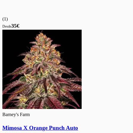
(
1
)
35€
Desde
Barney's Farm
Mimosa X Orange Punch Auto