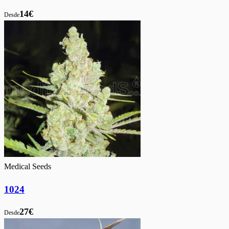
14€
Desde
Medical Seeds
1024
27€
Desde