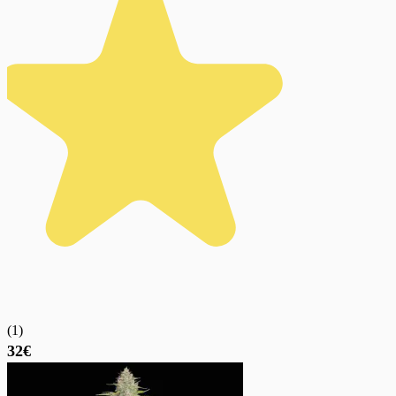
(
1
)
32€