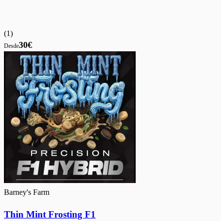
(
1
)
30€
Desde
Barney's Farm
Thin Mint Frosting F1