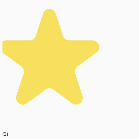
(
2
)