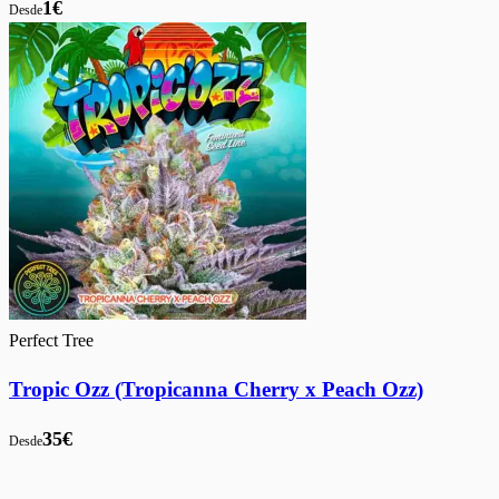
1€
Desde
Perfect Tree
Tropic Ozz (Tropicanna Cherry x Peach Ozz)
35€
Desde