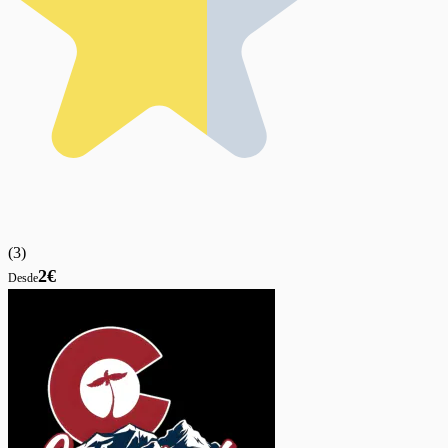
(
3
)
2€
Desde