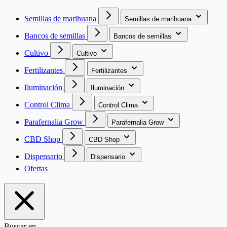
Semillas de marihuana
Semillas de marihuana
Bancos de semillas
Bancos de semillas
Cultivo
Cultivo
Fertilizantes
Fertilizantes
Iluminación
Iluminación
Control Clima
Control Clima
Parafernalia Grow
Parafernalia Grow
CBD Shop
CBD Shop
Dispensario
Dispensario
Ofertas
Buscar en