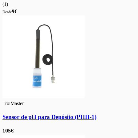
(
1
)
9€
Desde
TrolMaster
Sensor de pH para Depósito (PHH-1)
105€