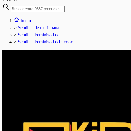
Inicio
>
Semillas de marihuana
>
Semillas Feminizadas
>
Semillas Feminizadas Interior