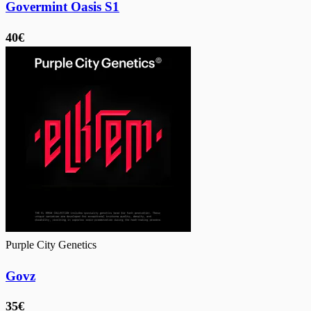
Govermint Oasis S1
40€
Purple City Genetics
Govz
35€