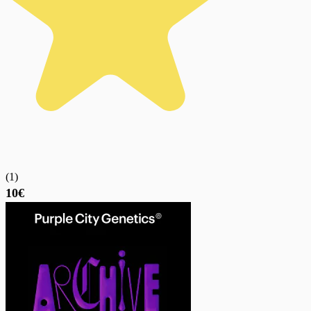
(
1
)
10€