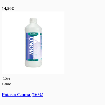
14,50€
-
15
%
Canna
Potasio Canna (16%)