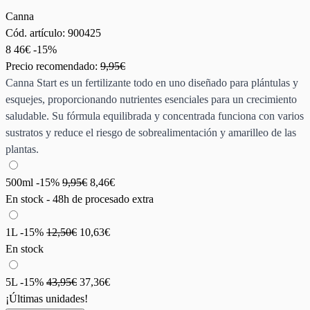
Canna
Cód. artículo:
900425
8
46€
-15%
Precio recomendado:
9,95€
Canna Start es un fertilizante todo en uno diseñado para plántulas y
esquejes, proporcionando nutrientes esenciales para un crecimiento
saludable. Su fórmula equilibrada y concentrada funciona con varios
sustratos y reduce el riesgo de sobrealimentación y amarilleo de las
plantas.
500ml
-15%
9,95€
8,46€
En stock - 48h de procesado extra
1L
-15%
12,50€
10,63€
En stock
5L
-15%
43,95€
37,36€
¡Últimas unidades!