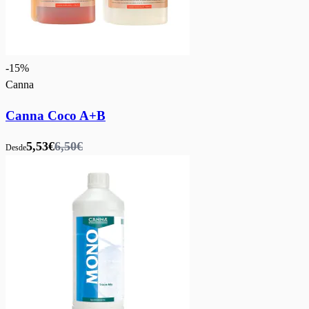
-
15
%
Canna
Canna Coco A+B
5,53€
6,50€
Desde