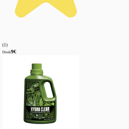
(
1
)
9€
Desde