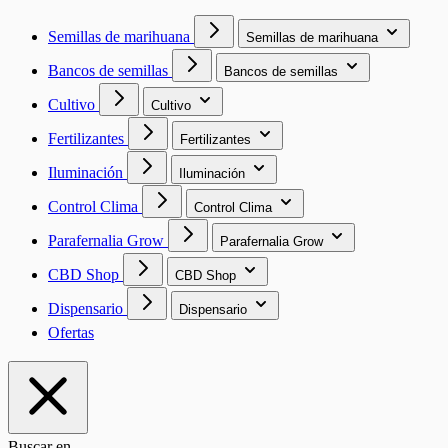
Semillas de marihuana
Semillas de marihuana
Bancos de semillas
Bancos de semillas
Cultivo
Cultivo
Fertilizantes
Fertilizantes
Iluminación
Iluminación
Control Clima
Control Clima
Parafernalia Grow
Parafernalia Grow
CBD Shop
CBD Shop
Dispensario
Dispensario
Ofertas
Buscar en