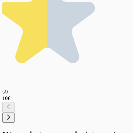
(
2
)
10€