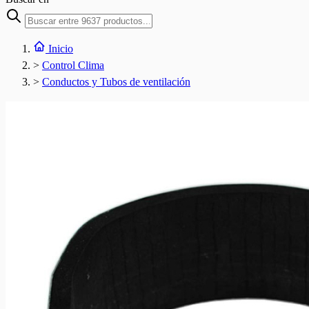
Inicio
>
Control Clima
>
Conductos y Tubos de ventilación