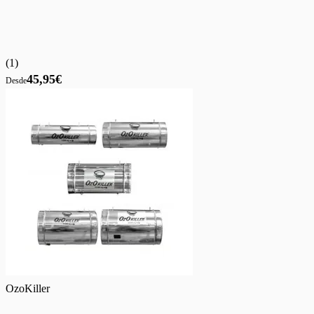
(
1
)
45,95€
Desde
OzoKiller