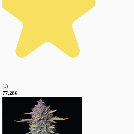
(
1
)
77,28€