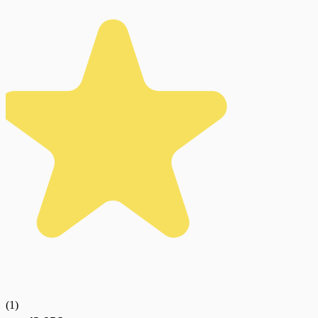
(
1
)