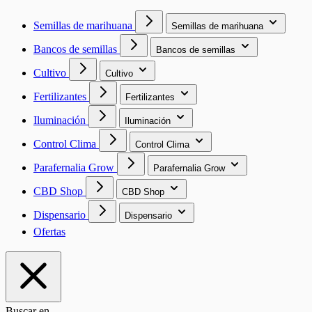
Semillas de marihuana
Semillas de marihuana
Bancos de semillas
Bancos de semillas
Cultivo
Cultivo
Fertilizantes
Fertilizantes
Iluminación
Iluminación
Control Clima
Control Clima
Parafernalia Grow
Parafernalia Grow
CBD Shop
CBD Shop
Dispensario
Dispensario
Ofertas
Buscar en