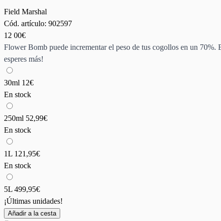
Field Marshal
Cód. artículo:
902597
12
00€
Flower Bomb puede incrementar el peso de tus cogollos en un 70%. Este
esperes más!
30ml
12€
En stock
250ml
52,99€
En stock
1L
121,95€
En stock
5L
499,95€
¡Últimas unidades!
Añadir a la cesta