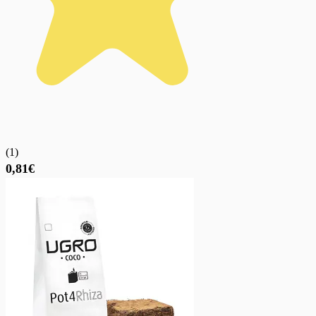
(
1
)
0,81€