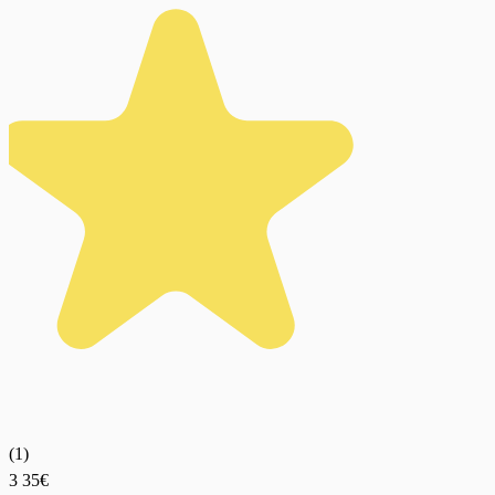
(
1
)
3
35€